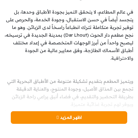
في عالم المطاعم، لا يتحقق التميز بجودة الأطباق وحدها، بل
يتجسد أيضاً في حسن الاستقبال، وجودة الخدمة، والحرص على
توفير تجربة متكاملة تترك انطباعاً راسخاً لدى الزبائن. وهو ما
نجح مطعم دار الحوت (Dar Lhout) بمدينة الجديدة في ترسيخه،
ليصبح واحداً من أبرز الوجهات المتخصصة في إعداد مختلف
أطباق الأسماك الطازجة، وفق معايير عالية من الجودة
والاحترافية.
ويتميز المطعم بتقديم تشكيلة متنوعة من الأطباق البحرية التي
تجمع بين المذاق الأصيل، وجودة المنتوج، والعناية الدقيقة
بطريقة التحضير والتقديم، في فضاء أنيق يراعي راحة الزبائن
ويوفر لهم تجربة غذائية متميزة.
وقد أتيحت الفرصة لأعضاء المكتب المديري للاتحاد المغربي لكرة
اظهر المزيد
القدم بالمشي تزامنا مع تنظيمه لمنافسات البطولة الوطنية
لكرة القدم بالمشي بالجديدة،لمعاينة هذه الاحترافية عن قرب،
حيث أشادوا بالمستوى الرفيع الذي يقدمه مطعم دار الحوت،