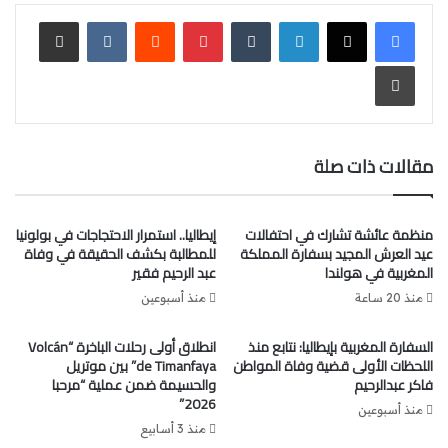
وكما لا يخفى على العالم كله أن المملكة المغربية أصبحت قبلة
لينكدإن
‏Tumblr
بينتيريست
‏Reddit
‏VKontakte
مشاركة عبر البريد
للتعايش السلمي والاعتدال الوسطى وذلك اصبح جليا لا غبار عليه
بعد تولي مولانا أمير المؤمنين جلالة الملك محمدا السادس
طباعة
نصره الله قيادتها.
ويقول الامام الحديدي.
مقالات ذات صلة
منظمة عائشة تشارك في احتفالات
إيطاليا.. استمرار الاحتجاجات في بولونيا
عيد العرش المجيد بسفارة المملكة
للمطالبة بكشف الحقيقة في وفاة
المغربية في هولندا
عبد الرحيم فقير
منذ 20 ساعة
منذ أسبوعين
السفارة المغربية بإيطاليا: نتابع منذ
انطلاق أولى رحلات الباخرة “Volcán
اللحظات الأولى قضية وفاة المواطن
de Timanfaya” بين موتريل
فاكر عبدالرحيم
والحسيمة ضمن عملية “مرحبا
لمراسل جريدة انفا بريس نعمل جاهدين لإعطاء الصورة الحسنة
2026”
منذ أسبوعين
للاسلام والمسلين ونسعى لترسيخ ثقافة التعايش والتسامح بين
منذ 3 أسابيع