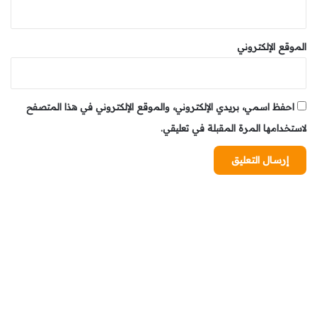
النظير . خفظكهم الله بحفظه .
وبالمناسبة ندعوا الله العلي القدير ان يوفقنا لخدمة الناس
الموقع الإلكتروني
اجمعين ويحمي مؤسستنا من كيد الكائدين وبغض المبغضين
وحسد الحاسدين وتآمر المتآمرين
فالله حسبنا ونعم الوكيل.
احفظ اسمي، بريدي الإلكتروني، والموقع الإلكتروني في هذا المتصفح
وصلى الله وسلم وبارك على سيدنا وحبيبنا ونبينا وقدوتنا محمد
لاستخدامها المرة المقبلة في تعليقي.
الصادق الأمين وعلى آله وأصحابه أجمعين ومن تبعهم بإحسان
إلى يوم الدين وعنا معهم برحمتك يا ارحم الراحمين. مع الشكر
الموصل للامام الكنفدرالية الاسلامية الايطالية الشيخ عبد
المطلب الحديدي على حفاوة استقبال مراسل انفابريس.