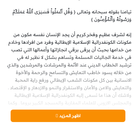
تيامنا بقوله سبحانه وتعالى { وَقُلِ ٱعْمَلُواْ فَسَيَرَى ٱللَّهُ عَمَلَكُمْ
وَرَسُولُهُ وَٱلْمُؤْمِنُونَ }
إنه لشرف عظيم وفخر كريم أن يجد الإنسان نفسه مكون من
مكونات الكونفدرالية الإسلامية الإيطالية وفرد من افرادها وخادم
من خدامها بحيث أن يرقى برقي انجازاتها وأعمالها التي تصب
في خدمة الجاليات المسلمة وتساهم بشكل لا نظير له في
ترشيد الخطاب الديني عند الأئمة والمرشادت والمرشدين والذي
من خلاله يسود خاطب التعايش والتسامح والرحمة والأخوة
الانسانية بين كل مكونات الشعب الإيطالي ورفع راية المحبة
والتعايش والامن والأمان والاستقرار والنمو والازدهار و الإقتصاد .
ولاشك أن هذا ما تسعى إليه الكونفدرالية الإسلامية الإيطالية
والمجلس الاروبي للعلماء المغاربة والمسجد الكبير بروما . وكما
يلاحظ جليا أن هذه المؤسسات الدنية تعنى بعناية خاصة من
اظهر المزيد
الاتحاد الأوربي والعالمي والسر في ذلك أن قادتها ذوا أصول
مغربية ومرجعية اعتدالية اساسها الدين لله والوطن لخلق الله .