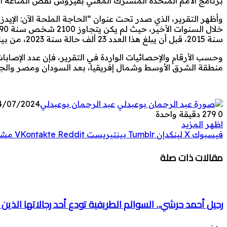
برنامج الأمم المتحدة المشترك المعني بفيروس نقص المناعة الب
وأظهر التقرير، الذي صدر تحت عنوان “الحاجة الملحة الآن: الإيد
سنة 2015، قبل أن يبلغ هذا العدد 23 ألف حالة سنة 2023، من بينهم حوالي 1000 إصابة حديثة لمن تقل أعمارهم عن 14 سنة.
وحسب الأرقام والإحصائيات الواردة في التقرير، فإن عدد الإ
منطقة الشرق الأوسط وشمال إفريقيا، بعد السودان ومصر والجز
عبد الرحمان بوعبدلي
4/07/2024
0
279
دقيقة واحدة
اظهر المزيد
فيسبوك
‫X
لينكدإن
بينتيريست
مشار
مقالات ذات صلة
رحيل أحمد حرشي.. السوالم الطريفية تودع أحد رجالاتها الذين 