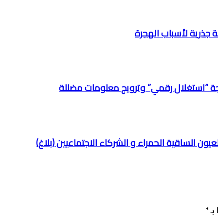
جة جذرية لأسباب الهجرة
نتيجة “استغلال رقمي” وترويج معلومات مضللة
يون الساقية الحمراء و الشركاء الاجتماعيين (بلاغ)
بـ
*