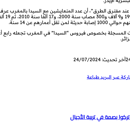
شرية الإيدز.
ز عند مفترق الطرق”، أن عدد المتعايشين مع السيدا بالمغرب عرف 
خلال السنوات الأخير، حيث 
صابات المسجلة بخصوص فيروس “السيدا” في المغرب تجعله رابع أ
ائر.
2
آخر تحديث: 24/07/2024
كة عبر البريد
طباعة
تركوا بصمة في تربية الأجيال