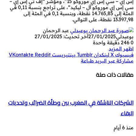
إس إي – سي إس إي موروكو 15″، ومؤشر “إف تي إس إي –
سي إس إي موروكو آل – ليكيد”، على تراجع بنسبة 0,11 في
المئة إلى 14.765,85 نقطة، وبنسبة 0,1 في المئة إلى
13.397,98 نقطة، على التوالي.
عبد الرحمان
بوعبدلي
27/01/2025
آخر تحديث: 27/01/2025
0
246
دقيقة واحدة
اظهر المزيد
فيسبوك
‫X
لينكدإن
بينتيريست
مشاركة عبر البريد
طباعة
مقالات ذات صلة
الشركات الناشئة في المغرب بين وطأة الضرائب وتحديات
البقاء
منذ 6 أيام