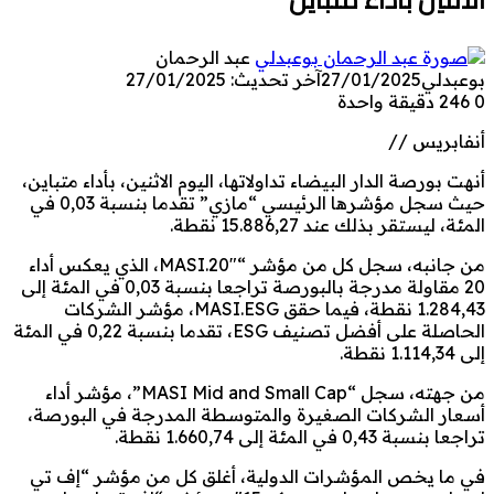
عبد الرحمان
بوعبدلي
27/01/2025
آخر تحديث: 27/01/2025
0
246
دقيقة واحدة
أنفابريس //
أنهت بورصة الدار البيضاء تداولاتها، اليوم الاثنين، بأداء متباين،
حيث سجل مؤشرها الرئيسي “مازي” تقدما بنسبة 0,03 في
المئة، ليستقر بذلك عند 15.886,27 نقطة.
من جانبه، سجل كل من مؤشر “MASI.20″، الذي يعكس أداء
20 مقاولة مدرجة بالبورصة تراجعا بنسبة 0,03 في المئة إلى
1.284,43 نقطة، فيما حقق MASI.ESG، مؤشر الشركات
الحاصلة على أفضل تصنيف ESG، تقدما بنسبة 0,22 في المئة
إلى 1.114,34 نقطة.
من جهته، سجل “MASI Mid and Small Cap”، مؤشر أداء
أسعار الشركات الصغيرة والمتوسطة المدرجة في البورصة،
تراجعا بنسبة 0,43 في المئة إلى 1.660,74 نقطة.
في ما يخص المؤشرات الدولية، أغلق كل من مؤشر “إف تي