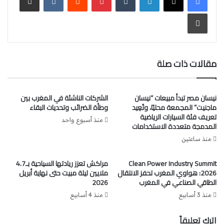
طباعة
مقالات ذات صلة
نيسان مصر تبدأ مبيعات “نيسان
الشركات الناشئة في المغرب بين
ماجنيت” المجمعة محليًا، وتُعِيد
وطأة الضرائب وتحديات البقاء
تعريف فئة السيارات الرياضية
منذ أسبوع واحد
المدمجة متعددة الاستخدامات
منذ ساعتين
Clean Power Industry Summit
مراكش تعزز ريادتها السياحية بـ4.7
2026: هواوي المغرب تحفز الانتقال
ملايين ليلة مبيت حتى نهاية أبريل
الطاقي الصناعي في المغرب
2026
منذ 3 أسابيع
منذ 4 أسابيع
اترك تعليقاً