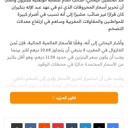
أن تحرير أسعار المحروقات الذي تم في عهد عبد الإله بنكيران
كان قرارًا غير صائب. مشيرًا إلى أنه تسبب في أضرار كبيرة
للمواطنين والمقاولات المغربية وساهم في ارتفاع معدلات
التضخم.
وأشار اليماني إلى أنه، وفقًا للأسعار العالمية الحالية، فإن ثمن
الغازوال في المغرب لا ينبغي أن يتجاوز 10.68 درهم للتر. بينما
يجب أن يكون سعر البنزين في حدود 11.58 درهم، وهو أقل بكثير
من الأسعار المعتمدة حاليًا في محطات الوقود.
وشدد على أن استمرار تحرير الأسعار يؤدي إلى تضخم داخلي
وليس تضخمًا مستوردًا، داعيًا إلى إعادة تنظيم سوق المحروقات،
وإلغاء قرار التحرير فورًا، بالإضافة إلى إطلاق سراح مصفاة
اظهر المزيد
البترول المغربية المحتجزة منذ 2015، وإعادة النظر في الضرائب
المفروضة على المحروقات، لضمان سيادة القرار الوطني
واستقلالية القطاع الطاقي.
لينكدإن
‏Tumblr
بينتيريست
‏Reddit
‏VKontakte
مشاركة عبر البريد