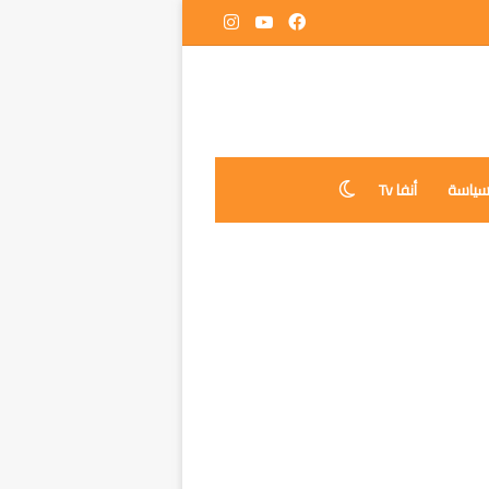
فيسبوك
‫YouTube
انستقرام
ياسة
أنفا Tv
الوضع المظلم