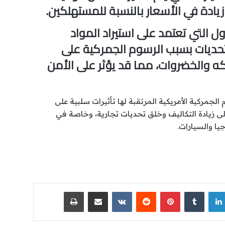
يادة في الأسعار بالنسبة للمستهلكين.
دول التي تعتمد على استيراد المواد
 تحديات بسبب الرسوم الجمركية على
اكه والخضروات، مما قد يؤثر على الأمن
الجمركية الأمريكية المرتقبة لها تأثيرات سلبية على
لى زيادة التكاليف وخلق تحديات تجارية، وخاصة في
يا والسيارات.
لينكدإن
‏Tumblr
بينتيريست
‏Reddit
‏VKontakte
مشاركة عبر البريد
طباعة