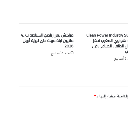
Clean Power Industry S
مراكش تعزز ريادتها السياحية بـ4.7
2026: هواوي المغرب تحفز
ملايين ليلة مبيت حتى نهاية أبريل
قال الطاقي الصناعي في
2026
ب
منذ 3 أسابيع
يع
لزامية مشار إليها بـ
*