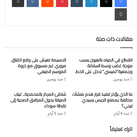
طباعة
مقالات ذات صلة
انقطاع في المياه بالعيون يسبب
الحسيمة تعيش على وقع اختناق
موجة غضب وسط الساكنة
مروري غير مسبوق مع ذروة
وجمعية”لميسي” تدخل على الخط.
الموسم الصيفي
منذ يومين
منذ يومين
ما الذي يؤخر تنفيذ قرار هدم منشآت
شاطئ المركز بالمحمدية.. غياب
مخالفة بمصنع الجبس بسيدي
الصيانة يحول المرافق الصحية إلى
تيجي؟
نقطة سوداء
منذ 4 أيام
منذ 5 أيام
اترك تعليقاً