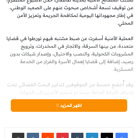
من توقيف تسعة أشخاص مبحوث عنهم على الصعيد الوطني،
في إطار مجهوداتها اليومية لمكافحة الجريمة وتعزيز الأمن
المحلي.
العملية الأمنية أسفرت عن ضبط مشتبه فيهم تورطوا في قضايا
متعددة، من بينها السرقة، والاتجار في المخدرات، وترويج
المشروبات الكحولية، والنصب والاحتيال، وإصدار شيكات بدون
رصيد، إضافة إلى قضايا إهمال الأسرة والفرار من الخدمة
العسكرية.
وقد أُخضع خمسة من الموقوفين لتدابير البحث القضائي تحت
إشراف النيابة العامة، بينما تم تسليم الآخرين إلى الجهات
المختصة لاستكمال الإجراءات القانونية.
اظهر المزيد
تعكس هذه العملية الحزم الأمني في طانطان واليقظة
المستمرة لمصالحها لمواجهة مختلف مظاهر الجريمة.
لينكدإن
‏Tumblr
بينتيريست
‏Reddit
‏VKontakte
مشاركة عبر البريد