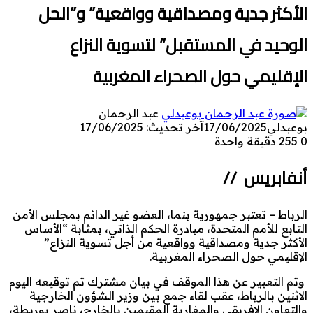
الأكثر جدية ومصداقية وواقعية” و”الحل
الوحيد في المستقبل” لتسوية النزاع
الإقليمي حول الصحراء المغربية
عبد الرحمان
بوعبدلي
17/06/2025
آخر تحديث: 17/06/2025
0
255
دقيقة واحدة
أنفابريس //
الرباط – تعتبر جمهورية بنما، العضو غير الدائم بمجلس الأمن
التابع للأمم المتحدة، مبادرة الحكم الذاتي، بمثابة “الأساس
الأكثر جدية ومصداقية وواقعية من أجل تسوية النزاع”
الإقليمي حول الصحراء المغربية.
وتم التعبير عن هذا الموقف في بيان مشترك تم توقيعه اليوم
الاثنين بالرباط، عقب لقاء جمع بين وزير الشؤون الخارجية
والتعاون الإفريقي والمغاربة المقيمين بالخارج، ناصر بوريطة،