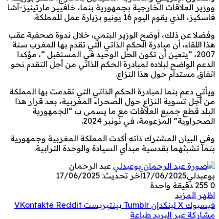
ووزير العلاقات الخارجية بجمهورية بنما، خافيير مارتينيز-آشا
فاسكيز، الذي يقوم اليوم 16 يونيو بزيارة عمل للمملكة.
وفضلا عن ذلك، أوضح الوزير البنمي، خلال ندوة صحفية عقب
هذا اللقاء، أن مبادرة الحكم الذاتي التي تقدم بها المغرب سنة
2007، “يتعين أن تكون الحل الوحيد في المستقبل “، مؤكدا
الدعم الواضح لبلاده لمبادرة الحكم الذاتي من أجل التقدم نحو
اتفاق مستدام حول هذا النزاع.
ويأتي دعم بنما لمبادرة الحكم الذاتي التي تقدمت بها المملكة
من أجل تسوية النزاع حول الصحراء المغربية، بعد قرار هذا
البلد قطع جميع العلاقات مع ما يسمى ب “الجمهورية
الصحراوية” المزعومة، في نونبر 2024.
وفي البيان المشترك ذاته أكدت المملكة المغربية وجمهورية
بنما تشبثهما بقدسية مبدأي السيادة والوحدة الترابية.
عبد الرحمان
بوعبدلي
17/06/2025
آخر تحديث: 17/06/2025
0
255
دقيقة واحدة
اظهر المزيد
فيسبوك
‫X
لينكدإن
بينتيريست
مشاركة عبر البريد
طباعة