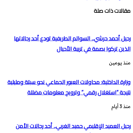
مقالات ذات صلة
رحيل أحمد حرشي.. السوالم الطريفية تودع أحد رجالاتها
الذين تركوا بصمة في تربية الأجيال
منذ يومين
وزارة الداخلية: محاولات العبور الجماعي نحو سبتة ومليلية
نتيجة “استغلال رقمي” وترويج معلومات مضللة
منذ 3 أيام
رحيل العميد الإقليمي حميد الغربي.. أحد رجالات الأمن