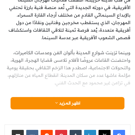
الأفريقية، في دورته الجديدة التي تُعد منصة فنية بارزة تحتفي
بالإبداع السينمائي القادم من مختلف أرجاء القارة السمراء.
المهرجان، الذي يستقطب مخرجين وفنانين ونقادًا من دول
أفريقية متعددة، يُعد فرصة ثمينة لتلاقي الثقافات واستكشاف
قصص الشعوب الأفريقية عبر عدسة السينما.
وبينما تزينت شوارع المدينة بألوان الفن وعدسات الكاميرات،
واحتضنت القاعات عروضًا لأفلام تلامس قضايا الهجرة، الهوية،
والتحولات الاجتماعية، اصطدم هذا الزخم الثقافي بحقيقة يومية
مؤلمة عاشها عدد من سكان المدينة: انقطاع المياه عن منازلهم،
في تزامن غير محمود مع الحدث الفني.
هذا التباين بين وهج المهرجان ومعاناة المواطنين اليومية، أعاد
اظهر المزيد
إلى الواجهة تساؤلات ملحّة حول الأولويات في تدبير الشأن
المحلي. فبينما يتابع الضيوف عروض الأفلام ويناقشون تجارب
فنية رائدة، يكابد مواطنون في أحياء متعددة نقصًا حادًا في الماء
الصالح للشرب، في ظل ارتفاع درجات الحرارة وظروف مناخية
لينكدإن
‏Tumblr
بينتيريست
‏Reddit
‏VKontakte
مشاركة عبر البريد