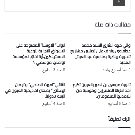
مقالات ذات صلة
والي جهة الشرق السيد محمد
ابواب” الاونسا” المفتوحة على
عطفاوي يشرف على تدشين مشاريع
الاسواق التجارية لتوعية
تنموية رياضية بمناسبة عيد العرش
المستهلكين،أية افاق لمؤسسة
المجيد
تواصلها موسمي ؟
منذ أسبوع واحد
منذ 3 أسابيع
ثانوية موسى بن نصير بالعيون تكرم
الثنائي”اميرة الصلحي” و”ايمان
احد اطرها المتميزين وكوكبة من
اوعشى” يضعان اكاديمية العيون في
تلامذتها المتفوقين.
الرتبة 3دوليا.
منذ 3 أسابيع
منذ 4 أسابيع
اترك تعليقاً