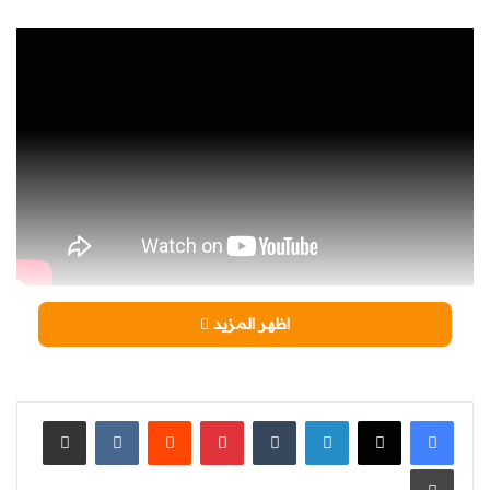
اظهر المزيد
لينكدإن
‏Tumblr
بينتيريست
‏Reddit
‏VKontakte
مشاركة عبر البريد
طباعة