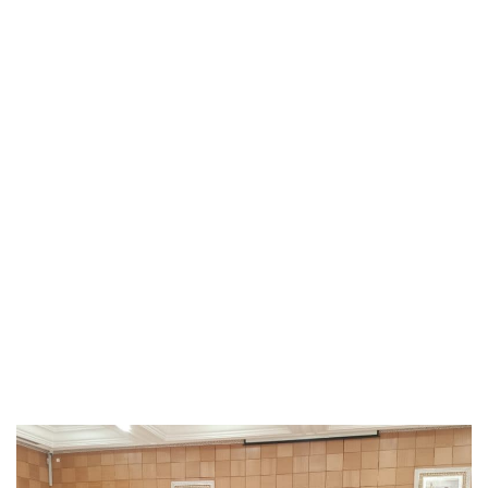
لقائه بالفرق التقنية المشرفة على المشروع، على أهمية احترام
آجال الإنجاز وضمان الجودة في التنفيذ، مشدداً على البُعد
الاستراتيجي لهذا المستشفى ضمن خارطة العرض الصحي
الجهوي.
وتأتي هذه الزيارة ضمن
المرحلة الثانية
من برنامج زيارات
ميدانية سيقوم بها السيد الوزير لمختلف جهات المملكة،
انسجاماً مع
التوجيهات الملكية السامية
الرامية إلى تأهيل
المنظومة الصحية الوطنية، والارتقاء بجودة الخدمات المقدمة
للمواطنات والمواطنين، في إطار تنزيل الإصلاح الشامل لقطاع
الصحة.