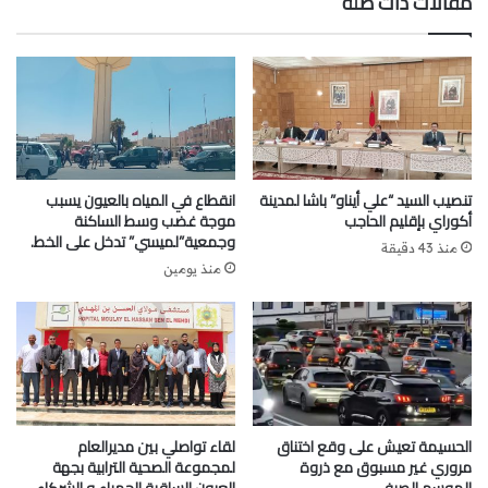
مقالات ذات صلة
بشكل رسمي ابتداءً من يوم الإثنين 15 شتنبر الجاري.
تنصيب السيد “علي أيناو” باشا لمدينة
انقطاع في المياه بالعيون يسبب
أكوراي بإقليم الحاجب
موجة غضب وسط الساكنة
وجمعية”لميسي” تدخل على الخط.
منذ 43 دقيقة
منذ يومين
ويُرتقب أن تُعزز هذه المصلحة العرض الصحي للمستشفى
بطاقة استيعابية تبلغ
8 أسرّة
مجهزة بأحدث التجهيزات
البيوطبية، ما سيساهم في تحسين ظروف التكفل بالحالات
الحسيمة تعيش على وقع اختناق
لقاء تواصلي بين مديرالعام
الحرجة وتخفيف الضغط عن باقي المؤسسات الصحية على
مروري غير مسبوق مع ذروة
لمجموعة الصحية الترابية بجهة
صعيد الجهة.
الموسم الصيفي
العيون الساقية الحمراء و الشركاء