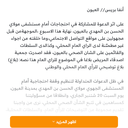
أنفا بريس// العيون
على اثر الدعوة للمشاركة في احتجاجات أمام مستشفى مولاي
الحسن بن المهدي بالعيون، نهاية هذا الاسبوع ،الموجهةمن قبل
مجهولين على مواقع التواصل الاجتماعي،وما خلقته من اجواء
غير مطمئنة لدى الراي العام المحلي، وكذالدى السلطات
والقائمين على الشان الصحي بالعيون، فقد اصدرت جمعية
اصدقاء المريض بلاغا في الموضوع للراي العام هذا نصه: (بلاغ)
بلاغ توضيحي للرأي العام المحلي والوطني
في ظل الدعوات المتداولة لتنظيم وقفة احتجاجية أمام
المستشفى الجهوي مولاي الحسن بن المهدي بمدينة العيون،
يوم السبت 20 شتنبر الجاري، وانطلاقا من مسؤوليتنا
كمساهمين في تتبع الشأن الصحي المحلي، نرى من واجبنا
تقديم مجموعة من التوضيحات للرأي العام، والسلطات المحلية،
والسيد وزير الصحة والحماية الاجتماعية، وكافة الفاعلين
اظهر المزيد
المتدخلين في قطاع الصحة على صعيد جهة العيون الساقية