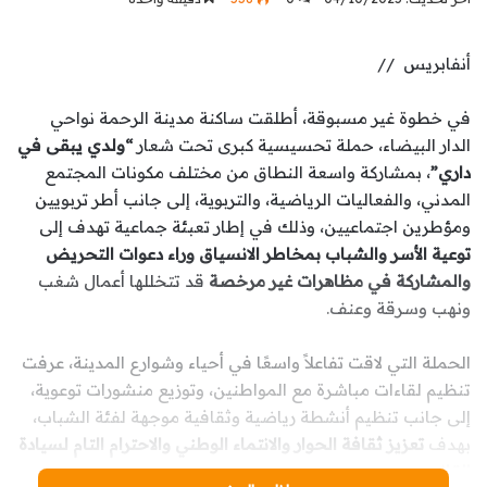
أنفابريس //
في خطوة غير مسبوقة، أطلقت ساكنة مدينة الرحمة نواحي
الدار البيضاء، حملة تحسيسية كبرى تحت شعار
“ولدي يبقى في
داري”
، بمشاركة واسعة النطاق من مختلف مكونات المجتمع
المدني، والفعاليات الرياضية، والتربوية، إلى جانب أطر تربويين
ومؤطرين اجتماعيين، وذلك في إطار تعبئة جماعية تهدف إلى
توعية الأسر والشباب بمخاطر الانسياق وراء دعوات التحريض
والمشاركة في مظاهرات غير مرخصة
قد تتخللها أعمال شغب
ونهب وسرقة وعنف.
الحملة التي لاقت تفاعلاً واسعًا في أحياء وشوارع المدينة، عرفت
تنظيم لقاءات مباشرة مع المواطنين، وتوزيع منشورات توعوية،
إلى جانب تنظيم أنشطة رياضية وثقافية موجهة لفئة الشباب،
بهدف
تعزيز ثقافة الحوار والانتماء الوطني والاحترام التام لسيادة
القانون
.