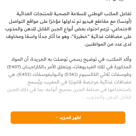
تفاعل المكتب الوطني للسلامة الصحية للمنتجات الغذائية
(أونسا) مع مقاطع فيديو تم تداولها مؤخرًا على مواقع التواصل
الاجتماعي، تزعم احتواء بعض أنواع الجبن القابل للدهن والمذوب
على مضافات غذائية “خطيرة”، وهو ما أثار جدلًا واسعًا ومخاوف
لدى عدد من المواطنين.
وأكد المكتب، في توضيح رسمي توصلت به الجريدة، أن المواد
المذكورة في تلك الفيديوهات، ويتعلق الأمر بـالكاراجينان (E407)
وفوسفات ثلاثي الكالسيوم (E341) والبوليفوسفات (E452)، هي
مضافات غذائية مرخصة قانونيًا في المغرب، ويُسمح
باستخدامها في صناعة الجبن بجميع أنواعه، بما في ذلك الجبن
القابل للدهن والمذوب.
وأوضح “أونسا” أن هذه المضافات معترف بها كذلك على
اظهر المزيد
الصعيد الدولي، حيث تُستخدم وفقًا لمعايير الدستور الغذائي
العالمي (Codex Alimentarius)، المعتمد من قبل منظمة
الصحة العالمية ومنظمة الأغذية والزراعة للأمم المتحدة (الفاو)،