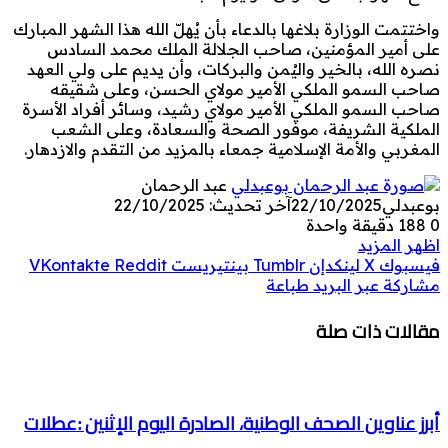
واختتمت الوزارة بلاغها بالدعاء بأن يُهلّ الله هذا الشهر المبارك
على أمير المؤمنين، صاحب الجلالة الملك محمد السادس
نصره الله، بالخير واليُمن والبركات، وأن يديم على ولي العهد
صاحب السمو الملكي الأمير مولاي الحسن، وعلى شقيقه
صاحب السمو الملكي الأمير مولاي رشيد، وسائر أفراد الأسرة
الملكية الشريفة، موفور الصحة والسعادة، وعلى الشعب
المغربي والأمة الإسلامية جمعاء بالمزيد من التقدم والازدهار.
عبد الرحمان
بوعبدلي
22/10/2025
آخر تحديث: 22/10/2025
0
188
دقيقة واحدة
اظهر المزيد
فيسبوك
‫X
لينكدإن
بينتيريست
مشاركة عبر البريد
طباعة
مقالات ذات صلة
أبرز عناوين الصحف الوطنية، الصادرة اليوم الإثنين :عطلات