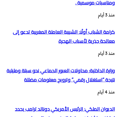
ومناسبات موسمية .
منذ 3 أيام
كرامة الشباب أولًا: الشبيبة العاملة المغربية تدعو إلى
معالجة جذرية لأسباب الهجرة
منذ 3 أيام
وزارة الداخلية: محاولات العبور الجماعي نحو سبتة ومليلية
نتيجة “استغلال رقمي” وترويج معلومات مضللة
منذ 4 أيام
الديوان الملكي: الرئيس الأمريكي دونالد ترامب يجدد