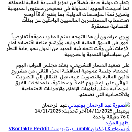
بتقلبات دولية حادة، فضلاً عن تعزيز السيادة المالية للمملكة.
كما أسهمت الجهود المبذولة في تخفيض مستوى المديونية
وتعزيز ثقة المؤسسات الدولية، بما يفتح آفاقاً أوسع
لاستقطاب المستثمرين العالميين الباحثين عن بيئات
اقتصادية مستقرة.
ويرى مراقبون أن هذا التوجه يمنح المغرب موقعاً تفاوضياً
أقوى في السوق المالية الدولية، ويُرسّخ مناعة اقتصاده أمام
الأزمات، في وقت تتجه فيه العديد من الدول نحو إعادة النظر
في سياساتها النقدية والضريبية.
على صعيد المسار التشريعي، يعقد مجلس النواب، اليوم
الجمعة، جلسة عمومية لمناقشة الجزء الثاني من مشروع
قانون المالية والتصويت عليه، قبل الانتقال إلى التصويت
النهائي على المشروع كاملاً، وسط ترقب لمداخلات الفرق
البرلمانية بشأن أولويات الإنفاق والإجراءات الاجتماعية
والاقتصادية التي تضمنها.
عبد الرحمان
بوعبدلي
14/11/2025
آخر تحديث: 14/11/2025
0
76
دقيقة واحدة
اظهر المزيد
فيسبوك
‫X
لينكدإن
بينتيريست