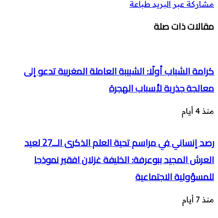
مشاركة عبر البريد
طباعة
مقالات ذات صلة
كرامة الشباب أولًا: الشبيبة العاملة المغربية تدعو إلى
معالجة جذرية لأسباب الهجرة
منذ 4 أيام
رصد إنساني في مراسم تحية العلم الذكرى الــ27 لعيد
العرش المجيد ببوعرفة: الخليفة غزلان افقير نموذجا
للمسؤولية الاجتماعية
منذ 7 أيام