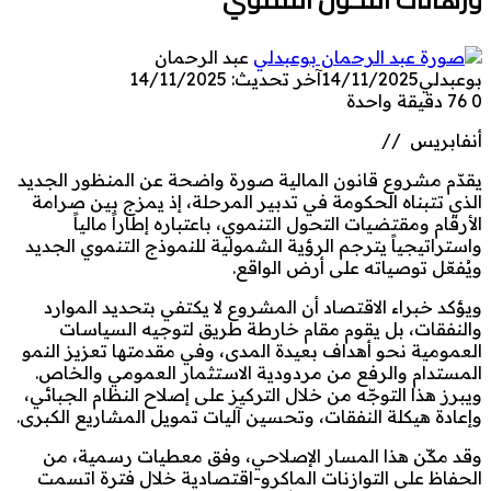
عبد الرحمان
بوعبدلي
14/11/2025
آخر تحديث: 14/11/2025
0
76
دقيقة واحدة
أنفابريس //
يقدّم مشروع قانون المالية صورة واضحة عن المنظور الجديد
الذي تتبناه الحكومة في تدبير المرحلة، إذ يمزج بين صرامة
الأرقام ومقتضيات التحول التنموي، باعتباره إطاراً مالياً
واستراتيجياً يترجم الرؤية الشمولية للنموذج التنموي الجديد
ويُفعّل توصياته على أرض الواقع.
ويؤكد خبراء الاقتصاد أن المشروع لا يكتفي بتحديد الموارد
والنفقات، بل يقوم مقام خارطة طريق لتوجيه السياسات
العمومية نحو أهداف بعيدة المدى، وفي مقدمتها تعزيز النمو
المستدام والرفع من مردودية الاستثمار العمومي والخاص.
ويبرز هذا التوجّه من خلال التركيز على إصلاح النظام الجبائي،
وإعادة هيكلة النفقات، وتحسين آليات تمويل المشاريع الكبرى.
وقد مكّن هذا المسار الإصلاحي، وفق معطيات رسمية، من
الحفاظ على التوازنات الماكرو-اقتصادية خلال فترة اتسمت