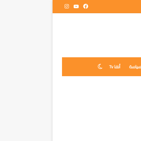
فيسبوك
‫YouTube
انستقرام
ياسة
أنفا Tv
الوضع المظلم