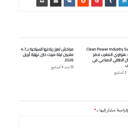
Clean Power Industry S
مراكش تعزز ريادتها السياحية بـ4.7
2026: هواوي المغرب تحفز
ملايين ليلة مبيت حتى نهاية أبريل
قال الطاقي الصناعي في
2026
ب
منذ 4 أسابيع
يع
لزامية مشار إليها بـ
*