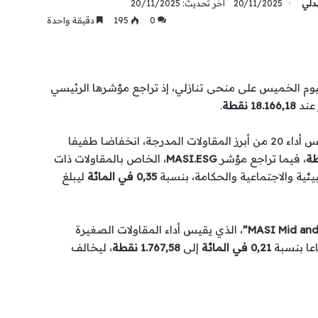
بدلي
20/11/2025
آخر تحديث: 20/11/2025
0
195
دقيقة واحدة
اليوم الخميس على منحى تنازلي، إذ تراجع مؤشرها الرئيسي
 عند
18.166,18 نقطة
.
، الذي يعكس أداء 20 من أبرز المقاولات المدرجة، انخفاضا طفيفا
، فيما تراجع مؤشر
MASI.ESG
، الخاص بالمقاولات ذات
ية والاجتماعية والحكامة، بنسبة
0,35 في المائة
ليبلغ
، الذي يقيس أداء المقاولات الصغيرة
عا بنسبة
0,21 في المائة
إلى
1.767,58 نقطة
، ليخالف