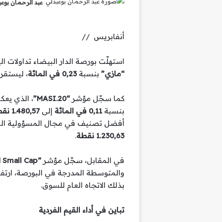
عبد الرحمان بوع
أنفابريس //
استهلّت بورصة الدار البيضاء تداولات 
“مازي”
بنسبة
0,23 في المائة
، ليستقر
كما سجّل مؤشر
“MASI.20”
بنسبة
0,11 في المائة
إلى
1.480,57 نقطة
أفضل تصنيف في مجال المسؤولية البيئ
1.230,63 نقطة
.
في المقابل، سجّل مؤشر
“MASI Mid and Small Cap”
والمتوسطة المدرجة في البورصة، ارتفا
بذلك الاتجاه العام للسوق.
تباين في أداء القيم الفردية