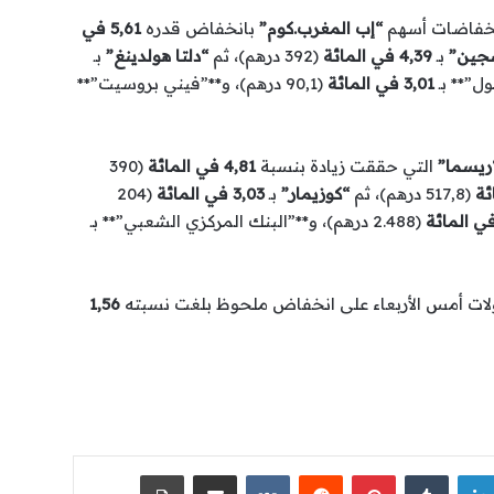
انخفاضات أسهم
“إب المغرب.كوم”
بانخفاض قدره
5,61 في
جين”
بـ
4,39 في المائة
(392 درهم)، ثم
“دلتا هولدينغ”
بـ
3,01 في المائة
(90,1 درهم)، و**”فيني بروسيت”**
ريسما”
التي حققت زيادة بنسبة
4,81 في المائة
(390
(517,8 درهم)، ثم
“كوزيمار”
بـ
3,03 في المائة
(204
(2.488 درهم)، و**”البنك المركزي الشعبي”** بـ
ولات أمس الأربعاء على انخفاض ملحوظ بلغت نسبته
1,56
لينكدإن
‏Tumblr
بينتيريست
‏Reddit
‏VKontakte
مشاركة عبر البريد
طباعة