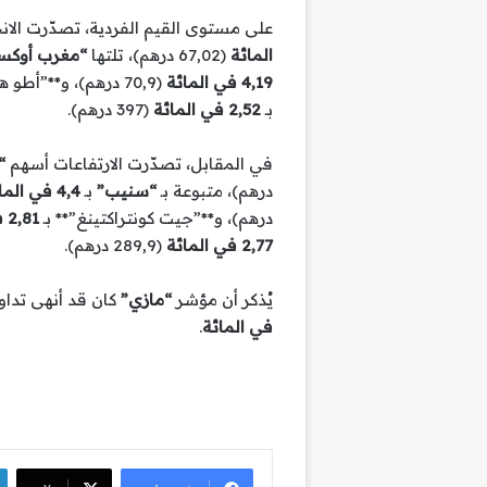
على مستوى القيم الفردية، تصدّرت ال
المائة
(67,02 درهم)، تلتها
“مغرب أوكس
4,19 في المائة
(70,9 درهم)، و**”أطو هول”** بـ
بـ
2,52 في المائة
(397 درهم).
في المقابل، تصدّرت الارتفاعات أسهم
“
درهم)، متبوعة بـ
“سنيب”
بـ
4,4 في المائة
درهم)، و**”جيت كونتراكتينغ”** بـ
2,81 في المائة
2,77 في المائة
(289,9 درهم).
يُذكر أن مؤشر
“مازي”
كان قد أنهى تدا
في المائة
.