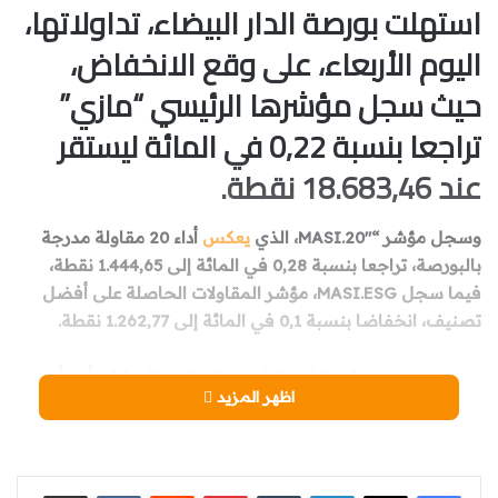
استهلت بورصة الدار البيضاء، تداولاتها،
اليوم الأربعاء، على وقع الانخفاض،
حيث سجل مؤشرها الرئيسي “مازي”
تراجعا بنسبة 0,22 في المائة ليستقر
عند 18.683,46 نقطة.
وسجل مؤشر “MASI.20″، الذي
يعكس
أداء 20 مقاولة مدرجة
بالبورصة، تراجعا بنسبة 0,28 في المائة إلى 1.444,65 نقطة،
فيما سجل MASI.ESG، مؤشر المقاولات الحاصلة على أفضل
تصنيف، انخفاضا بنسبة 0,1 في المائة إلى 1.262,77 نقطة.
من جانبه، سجل “MASI Mid and Small Cap”، مؤشر أداء أسعار
اظهر المزيد
المقاولات الصغيرة والمتوسطة المدرجة في البورصة، انخفاضا
بنسبة 0,32 في المائة إلى 1.884,04 نقطة.
على مستوى القيم الفردية، سجلت أقوى الانخفاضات من قبل
لينكدإن
‏Tumblr
بينتيريست
‏Reddit
‏VKontakte
مشاركة عبر البريد