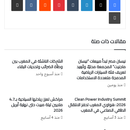
“اب مغرب كوم” (-5,39 في المائة / 65 درهما)، و”سنلام المغرب”
(-5,15 في المائة / 2.100 درهما)، و”الشركة المنجمية لتويسيت”
طباعة
(-3,2 في المائة / 3.330 درهما)، و”ميد بابير” (-2,82 في المائة /
25,8 درهما)، و”مجموعة CMGP” (-2,33 في المائة / 385,25
درهما).
مقالات ذات صلة
بالمقابل، سجلت أقوى الارتفاعات من طرف “الشركة
المغاربية
للنقديات”
(+5,37 في المائة / 569 درهما)، و”كارتيي
نيسان مصر تبدأ مبيعات “نيسان
الشركات الناشئة في المغرب بين
السعادة” (+2,76 في المائة / 32 درهما)، و”الشركة المعدنية
ماجنيت” المجمعة محليًا، وتُعِيد
وطأة الضرائب وتحديات البقاء
إميطير” (+1,87 في المائة / 5.450 درهما)، و”طوطال إنيرجي
تعريف فئة السيارات الرياضية
منذ أسبوع واحد
المدمجة متعددة الاستخدامات
التسويق بالمغرب” (+1,53 في المائة / 1.655 درهما)، و”فيسين”
(+1,37 في المائة / 444 درهما).
منذ يومين
Clean Power Industry Summit
مراكش تعزز ريادتها السياحية بـ4.7
وكان مؤشر “مازي” قد أنهى تداولات، أمس الثلاثاء، على خسارة
2026: هواوي المغرب تحفز الانتقال
ملايين ليلة مبيت حتى نهاية أبريل
بنسبة 0,55 في المائة.
الطاقي الصناعي في المغرب
2026
منذ 3 أسابيع
منذ 4 أسابيع