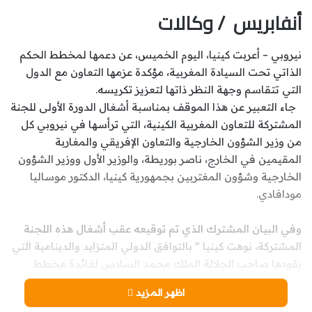
أنفابريس / وكالات
نيروبي – أعربت كينيا، اليوم الخميس، عن دعمها لمخطط الحكم
الذاتي تحت السيادة المغربية، مؤكدة عزمها التعاون مع الدول
التي تتقاسم وجهة النظر ذاتها لتعزيز تكريسه.
جاء التعبير عن هذا الموقف بمناسبة أشغال الدورة الأولى للجنة
المشتركة للتعاون المغربية الكينية، التي ترأسها في نيروبي كل
من وزير الشؤون الخارجية والتعاون الإفريقي والمغاربة
المقيمين في الخارج، ناصر بوريطة، والوزير الأول ووزير الشؤون
الخارجية وشؤون المغتربين بجمهورية كينيا، الدكتور موساليا
مودافادي.
وفي البيان المشترك الذي تم توقيعه عقب أشغال هذه اللجنة
المشتركة، نوهت كينيا ” بالتوافق الدولي المتزايد والدينامية التي
يقودها صاحب الجلالة الملك محمد السادس لفائدة مخطط
الحكم الذاتي الذي تقدمت به المملكة المغربية”، واصفة الحكم
اظهر المزيد
الذاتي بأنه “الحل الوحيد ذي المصداقية والواقعي لتسوية النزاع