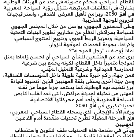
للقطاع السياحي. فبحكم عضويته في عدد من الهيئات الوطنية،
يشارك في النقاشات المرتبطة بتنزيل رؤية السياحة المغربية
في أفق 2030، وبرامج تأهيل العرض الفندقي، واستراتيجيات
الترويج للوجهة المغربية.
وعلى المستوى الجهوي، يواصل من خلال المجلس الجهوي
للسياحة بمراكش الدفاع عن مشاريع تطوير البنيات التحتية
السياحية، وتعزيز الربط الجوي، وتنويع المنتوج السياحي،
والارتقاء بجودة الخدمات الموجهة للزوار.
لماذا يُوصف بـ”رجل المرحلة”؟
يرى عدد من المتتبعين للشأن السياحي أن لحسن زلماط يمثل
نموذجاً متميزاً داخل القطاع، لكونه يجمع بين شرعية
الممارسة الميدانية وشرعية التمثيل المهني.
فمن جهة، راكم خبرة عملية طويلة داخل المؤسسات الفندقية،
ومن جهة أخرى يحظى بثقة المهنيين الذين انتخبوه لقيادة
أبرز تنظيماتهم الوطنية. كما يستمد جزءاً مهماً من ثقله
المهني من تمثيله لمدينة مراكش، التي تعد القلب النابض
للسياحة المغربية وأحد أهم محركاتها الاقتصادية.
تحديات كبرى في أفق 2030
ورغم الأداء الإيجابي الذي يسجله القطاع السياحي المغربي،
فإن المرحلة المقبلة تطرح تحديات متعددة أمام الفاعلين
المهنيين.
ويأتي في مقدمة هذه التحديات ملف التكوين واستقطاب
الكفاءات المؤهلة القادرة على مواكبة النمو المتسارع للقطاع