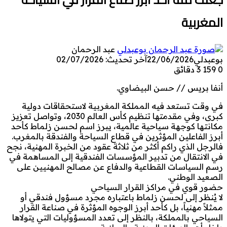
المغربية
عبد الرحمان
بوعبدلي
22/06/2026
آخر تحديث: 02/07/2026
0
159
3 دقائق
أنفا بريس // حسن البيضاوي.
في وقت تستعد فيه المملكة المغربية لاستحقاقات دولية
كبرى، وفي مقدمتها تنظيم كأس العالم 2030، وتواصل تعزيز
مكانتها كوجهة سياحية عالمية، يبرز اسم لحسن زلماط كأحد
أبرز الفاعلين المؤثرين في قطاع السياحة والفندقة بالمغرب.
فالرجل الذي راكم أكثر من ثلاثة عقود من الخبرة المهنية، نجح
في الانتقال من تدبير المؤسسات الفندقية إلى المساهمة في
رسم السياسات القطاعية والدفاع عن مصالح المهنيين على
الصعيد الوطني.
حضور قوي في مراكز القرار السياحي
لا يُنظر إلى لحسن زلماط باعتباره مجرد مسؤول فندقي أو
ممثلاً مهنياً، بل كأحد أبرز الوجوه المؤثرة في صناعة القرار
السياحي بالمملكة، بالنظر إلى تعدد المسؤوليات التي يتولاها