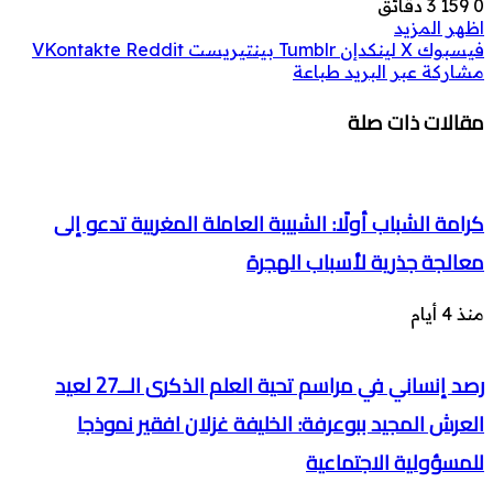
0
159
3 دقائق
اظهر المزيد
فيسبوك
‫X
لينكدإن
بينتيريست
مشاركة عبر البريد
طباعة
مقالات ذات صلة
كرامة الشباب أولًا: الشبيبة العاملة المغربية تدعو إلى
معالجة جذرية لأسباب الهجرة
منذ 4 أيام
رصد إنساني في مراسم تحية العلم الذكرى الــ27 لعيد
العرش المجيد ببوعرفة: الخليفة غزلان افقير نموذجا
للمسؤولية الاجتماعية