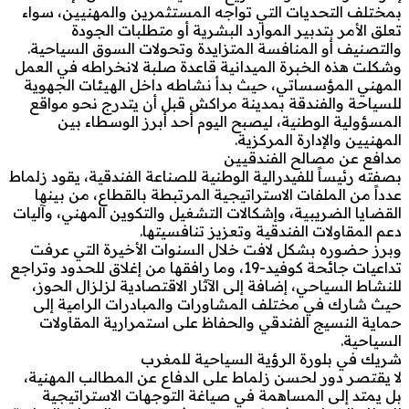
بمختلف التحديات التي تواجه المستثمرين والمهنيين، سواء
تعلق الأمر بتدبير الموارد البشرية أو متطلبات الجودة
والتصنيف أو المنافسة المتزايدة وتحولات السوق السياحية.
وشكلت هذه الخبرة الميدانية قاعدة صلبة لانخراطه في العمل
المهني المؤسساتي، حيث بدأ نشاطه داخل الهيئات الجهوية
للسياحة والفندقة بمدينة مراكش قبل أن يتدرج نحو مواقع
المسؤولية الوطنية، ليصبح اليوم أحد أبرز الوسطاء بين
المهنيين والإدارة المركزية.
مدافع عن مصالح الفندقيين
بصفته رئيساً للفيدرالية الوطنية للصناعة الفندقية، يقود زلماط
عدداً من الملفات الاستراتيجية المرتبطة بالقطاع، من بينها
القضايا الضريبية، وإشكالات التشغيل والتكوين المهني، وآليات
دعم المقاولات الفندقية وتعزيز تنافسيتها.
وبرز حضوره بشكل لافت خلال السنوات الأخيرة التي عرفت
تداعيات جائحة كوفيد-19، وما رافقها من إغلاق للحدود وتراجع
للنشاط السياحي، إضافة إلى الآثار الاقتصادية لزلزال الحوز،
حيث شارك في مختلف المشاورات والمبادرات الرامية إلى
حماية النسيج الفندقي والحفاظ على استمرارية المقاولات
السياحية.
شريك في بلورة الرؤية السياحية للمغرب
لا يقتصر دور لحسن زلماط على الدفاع عن المطالب المهنية،
بل يمتد إلى المساهمة في صياغة التوجهات الاستراتيجية