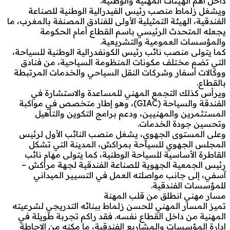
داخل أهم الهيئات المهنية والوطنية.
ويشغل زلماط منصب رئيس الفيدرالية الوطنية للصناعة
الفندقية، الهيئة التمثيلية الأولى للفنادق المصنفة بالمغرب، ما
يجعله المتحدث الرئيسي باسم القطاع أمام الحكومة
والمؤسسات العمومية والتشريعية.
كما يتولى منصب نائب رئيس الكونفدرالية الوطنية للسياحة،
التي تضم مختلف مكونات المنظومة السياحية، من فنادق
ووكالات أسفار وشركات النقل السياحي والخدمات المرتبطة
بالقطاع.
ويرأس كذلك التجمع المهني للمساعدة والاستشارة في
الفندقة والسياحة (GIAC)، وهو إطار متخصص في مواكبة
المستثمرين والمهنيين، ودعم برامج التكوين والتأهيل
وتحسين جودة الخدمات.
وعلى المستوى الجهوي، يشغل منصب النائب الأول لرئيس
المجلس الجهوي للسياحة بمراكش، المدينة التي تشكل
القاطرة الأساسية للسياحة الوطنية، كما يتولى مهام نائب
رئيس الجمعية الجهوية للصناعة الفندقية لجهة مراكش –
آسفي، إلى جانب مواصلته العمل في التسيير الميداني
للمؤسسات الفندقية.
مسار مهني انطلق من قلب المهنة
تميز المسار المهني للحسن زلماط ببنائه التدريجي لشرعيته
المهنية من داخل القطاع نفسه. فقد راكم تجربة طويلة في
إدارة المؤسسات والمشاريع الفندقية، ما مكنه من الإحاطة