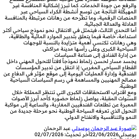
والرفع من جودة الخدمات. كما تبرز إشكالية المنافسة غير
المهيكلة الناتجة عن توسع أنشطة الكراء السياحي عبر
المنصات الرقمية، وما تطرحه من رهانات مرتبطة بالمنافسة
العادلة والعدالة الجبائية.
أما التحدي الثالث، فيتمثل في الانتقال نحو نموذج سياحي أكثر
استدامة، خاصة فيما يتعلق بتدبير الموارد المائية والطاقية،
وهي رهانات تكتسي أهمية متزايدة بالنسبة للوجهات
السياحية الكبرى وعلى رأسها مدينة مراكش.
من إدارة الفنادق إلى صناعة السياسات
يجسد مسار لحسن زلماط نموذجاً لافتاً للتحول المهني داخل
القطاع السياحي المغربي؛ إذ انتقل من تدبير المؤسسات
الفندقية وإدارة العمليات اليومية إلى موقع مؤثر في الدفاع عن
مصالح المهنيين والمساهمة في رسم السياسات السياحية
الوطنية.
ومع اقتراب الاستحقاقات الكبرى التي تنتظر المملكة خلال
السنوات المقبلة، يواصل زلماط حضوره كأحد أبرز الأصوات
المعبرة عن تطلعات الفندقيين المغاربة، والساعية إلى مواكبة
التحول الذي تعرفه السياحة الوطنية نحو مرحلة جديدة من
النمو والتنافسية والانفتاح الدولي.
عبد الرحمان
بوعبدلي
22/06/2026
آخر تحديث: 02/07/2026