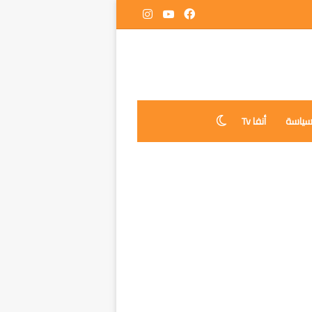
فيسبوك
‫YouTube
انستقرام
ياسة
أنفا Tv
الوضع المظلم