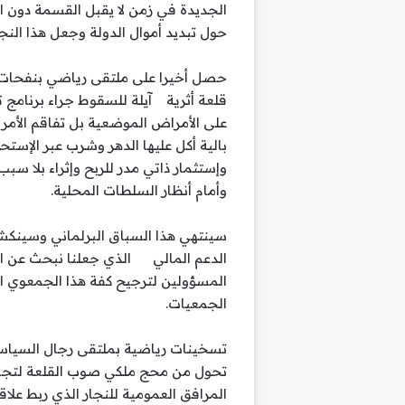
الجديدة في زمن لا يقبل القسمة دون
حول تبديد أموال الدولة وجعل هذا الن
حصل أخيرا على ملتقى رياضي بنفحات
قلعة أثرية آيلة للسقوط جراء برنامج ت
على الأمراض الموضعية بل تفاقم الأمر
بالية أكل عليها الدهر وشرب عبر الإست
وإستثمار ذاتي مدر للربح وإثراء بلا سبب
وأمام أنظار السلطات المحلية.
سينتهي هذا السباق البرلماني وسينك
الدعم المالي الذي جعلنا نبحث عن ال
المسؤولين لترجيح كفة هذا الجمعوي ا
الجمعيات.
تسخينات رياضية بملتقى رجال السياسة
تحول من محج ملكي صوب القلعة لتجس
المرافق العمومية للنجار الذي ربط عل