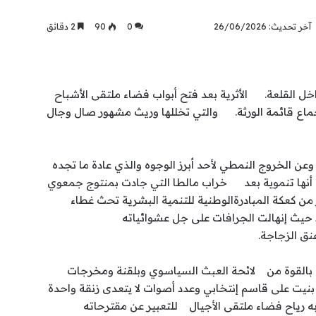
آخر تحديث: 26/06/2026
0
90
2 دقائق
ل القلعة. الأثرية بعد فتح أبواب فضاء ملتقى الأشباح
جماع قائمة الورثة. والتي تخللها وريث مشهور صال وجال
عن الخروج النمطي لأحد أبرز الوجوه والذي عادة ما تجده
 أنها تنموية بعد خراب مالطا التي جادت بمنتوج جمعوي
من كعكة المبادرةالوطنية للتنمية البشرية تحث غطاء
حيث إنهالت الجرافات على جل عشوائياته
ق الزجاجة.
لعه بالقوة من لائحة العبث السياسوي وبلقنة ومخرجات
 على قاسم إنتخابي وعدد أصوات لا يتعدى زنقة واحدة
 رياح فضاء ملتقى الأجيال للتعبير عن مقترحاته