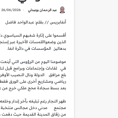
عبد الرحمان بوعبدلي
26/06/2026
أنفابريس // بقلم: عبدالواحد فاضل
أقسموا على إثارة شغبهم السياسوي داخ
الذين وضعوااللمسات الأخيرة عبر إست
بدهاليز. المؤسسات في دائرة انفا.
موضوعنا اليوم عن الرؤوس التي أينعت و
في لقاءات وإجتماعات وبرامج قيل لنا
بلع مرافق الدولة ونال النصيب الأوفر 
رياضي ومشاريع أخرى على الورق فقط 
بعد بسط سجادة محج ملكي خرج من عن
ظهر النجار رغم تبليغه بآخر إندار وخ
مجتمع مدني دخل مجالس منتخبة بنيت
من زقاق المدينة القديمة حيث دفعت به