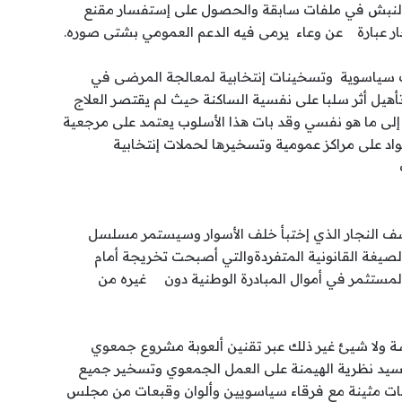
 النبش في ملفات سابقة والحصول على إستفسار مقنع
جار عبارة عن وعاء يرمى فيه الدعم العمومي بشتى صوره.
 سياسوية وتسخينات إنتخابية لمعالجة المرضى في
أهيل أثر سلبا على نفسية الساكنة حيث لم يقتصر العلاج
 إلى ما هو نفسي وقد بات هذا الأسلوب يعتمد على مرجعية
حواد على مراكز عمومية وتسخيرها لحملات إنتخابية
شف النجار الذي إختبأ خلف الأسوار وسيستمر مسلسل
صيغة القانونية المتفردةوالتي أصبحت تخريجة أمام
لمستثمر في أموال المبادرة الوطنية دون غيره من
 ولا شيئ غير ذلك عبر تقنين ألعوبة مشروع جمعوي
يد نظرية الهيمنة على العمل الجمعوي وتسخير جميع
اقات مثينة مع فرقاء سياسويين وألوان وقبعات من مجلس