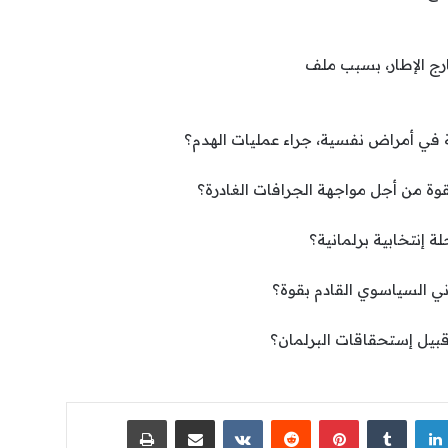
رج الإطار، بسبب ملف
في أمراض نفسية، جراء عمليات الهدم؟
قوة من أجل مواجهة الجرافات الغادرة؟
لة إنتخابية برلمانية؟
دني السياسوي القادم بقوة؟
بيل إستحقاقات البرلمان؟
لينكدإن
‏Tumblr
بينتيريست
‏Reddit
‏VKontakte
مشاركة عبر البريد
طباعة