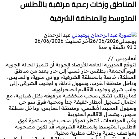
المناطق وزخات رعدية مرتقبة بالأطلس
المتوسط والمنطقة الشرقية
عبد الرحمان
بوعبدلي
26/06/2026
آخر تحديث: 26/06/2026
0
91
دقيقة واحدة
أنفابريس //
تتوقع المديرية العامة للأرصاد الجوية أن تتميز الحالة الجوية،
اليوم الجمعة، بطقس حار نسبياً إلى حار بعدد من مناطق
المملكة، خاصة بالمنطقة الشرقية، ووادي ملوية، والسايس،
وداخل منطقة الغرب، وسهول تادلة، والجنوب الشرقي، إلى
جانب شرق وجنوب الأقاليم الصحراوية.
كما يرتقب تشكل سحب منخفضة مرفوقة بكتل ضبابية، مع
احتمال تسجيل أمطار خفيفة جداً ومحلية فوق سواحل
وسهول المحيط الأطلسي، ومنطقة السايس، وداخل منطقة
سوس، وشمال الأقاليم الجنوبية.
وفي المرتفعات، يُنتظر تمركز سحب غير مستقرة فوق
الأطلس المتوسط والمنطقة الشرقية، قد تكون مصحوبة
بعواصف رعدية وزخات مطرية محلية.
ومن المرتقب أيضاً هبوب رياح معتدلة إلى قوية نسبياً بكل من