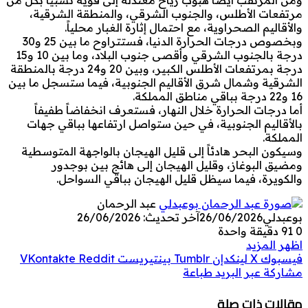
مرتفعات الأطلس، والجنوب الشرقي، والمنطقة الشرقية،
والأقاليم الصحراوية، مع احتمال إثارة الغبار محلياً.
وبخصوص درجات الحرارة الدنيا، فستتراوح ما بين 25 و30
درجة بالجنوب الشرقي وأقصى جنوب البلاد، وما بين 10 و15
درجة بمرتفعات الأطلس الكبير، وبين 20 و24 درجة بالمنطقة
الشرقية وشمال شرق الأقاليم الجنوبية، فيما ستسجل ما بين
16 و22 درجة بباقي مناطق المملكة.
أما درجات الحرارة خلال النهار، فستعرف انخفاضاً طفيفاً
بالأقاليم الجنوبية، في حين ستواصل ارتفاعها بباقي جهات
المملكة.
وسيكون البحر هادئاً إلى قليل الهيجان بالواجهة المتوسطية
ومضيق البوغاز، وقليل الهيجان إلى هائج بين بوجدور
والكويرة، فيما سيظل قليل الهيجان بباقي السواحل.
عبد الرحمان
بوعبدلي
26/06/2026
آخر تحديث: 26/06/2026
0
91
دقيقة واحدة
اظهر المزيد
فيسبوك
‫X
لينكدإن
بينتيريست
مشاركة عبر البريد
طباعة
مقالات ذات صلة