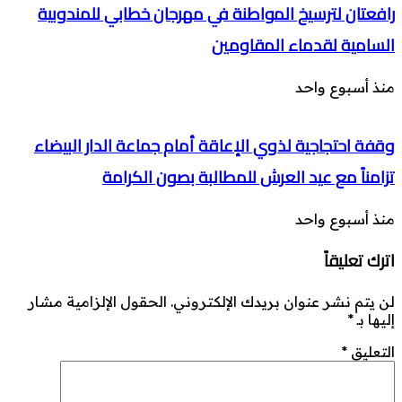
رافعتان لترسيخ المواطنة في مهرجان خطابي للمندوبية
السامية لقدماء المقاومين
منذ أسبوع واحد
وقفة احتجاجية لذوي الإعاقة أمام جماعة الدار البيضاء
تزامناً مع عيد العرش للمطالبة بصون الكرامة
منذ أسبوع واحد
اترك تعليقاً
لن يتم نشر عنوان بريدك الإلكتروني.
الحقول الإلزامية مشار
إليها بـ
*
التعليق
*