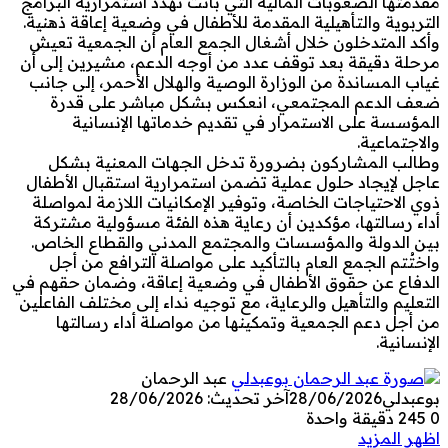
مقدمتها الصعوبات المالية التي باتت تهدد استمرارية البرامج
التربوية والتأهيلية المقدمة للأطفال في وضعية إعاقة ذهنية.
وأكد المتدخلون خلال أشغال الجمع العام أن الجمعية تعيش
مرحلة دقيقة بعد توقف عدد من أوجه الدعم، مشيرين إلى أن
غياب المساندة من الوزارة الوصية والهلال الأحمر، إلى جانب
ضعف الدعم المجتمعي، انعكس بشكل مباشر على قدرة
المؤسسة على الاستمرار في تقديم خدماتها الإنسانية
والاجتماعية.
وطالب المشاركون بضرورة تدخل الجهات المعنية بشكل
عاجل لإيجاد حلول عملية تضمن استمرارية استقبال الأطفال
ذوي الاحتياجات الخاصة، وتوفير الإمكانيات اللازمة لمواصلة
أداء رسالتها، مؤكدين أن رعاية هذه الفئة مسؤولية مشتركة
بين الدولة والمؤسسات والمجتمع المدني والقطاع الخاص.
واختُتم الجمع العام بالتأكيد على مواصلة الترافع من أجل
الدفاع عن حقوق الأطفال في وضعية إعاقة، وضمان حقهم في
التعليم والتأهيل والرعاية، مع توجيه نداء إلى مختلف الفاعلين
من أجل دعم الجمعية وتمكينها من مواصلة أداء رسالتها
الإنسانية.
عبد الرحمان
بوعبدلي
28/06/2026
آخر تحديث: 28/06/2026
0
245
دقيقة واحدة
اظهر المزيد