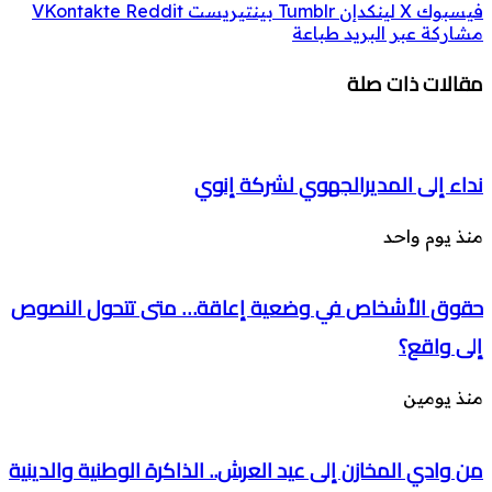
فيسبوك
‫X
لينكدإن
بينتيريست
مشاركة عبر البريد
طباعة
مقالات ذات صلة
نداء إلى المديرالجهوي لشركة إنوي
منذ يوم واحد
حقوق الأشخاص في وضعية إعاقة… متى تتحول النصوص
إلى واقع؟
منذ يومين
من وادي المخازن إلى عيد العرش.. الذاكرة الوطنية والدينية