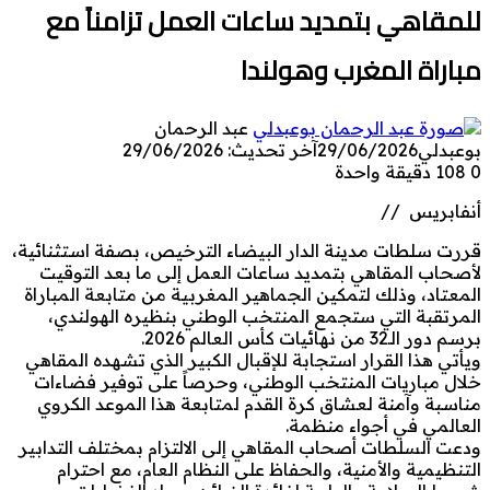
للمقاهي بتمديد ساعات العمل تزامناً مع
مباراة المغرب وهولندا
عبد الرحمان
بوعبدلي
29/06/2026
آخر تحديث: 29/06/2026
0
108
دقيقة واحدة
أنفابريس //
قررت سلطات مدينة الدار البيضاء الترخيص، بصفة استثنائية،
لأصحاب المقاهي بتمديد ساعات العمل إلى ما بعد التوقيت
المعتاد، وذلك لتمكين الجماهير المغربية من متابعة المباراة
المرتقبة التي ستجمع المنتخب الوطني بنظيره الهولندي،
برسم دور الـ32 من نهائيات كأس العالم 2026.
ويأتي هذا القرار استجابة للإقبال الكبير الذي تشهده المقاهي
خلال مباريات المنتخب الوطني، وحرصاً على توفير فضاءات
مناسبة وآمنة لعشاق كرة القدم لمتابعة هذا الموعد الكروي
العالمي في أجواء منظمة.
ودعت السلطات أصحاب المقاهي إلى الالتزام بمختلف التدابير
التنظيمية والأمنية، والحفاظ على النظام العام، مع احترام