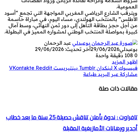
شروط السلامة والراحة لفائدة الزبائن ورواد الفضاءات
العمومية.
ويترقب الشارع الرياضي المغربي المواجهة التي تجمع “أسود
الأطلس” بالمنتخب الهولندي، مساء اليوم، في مباراة حاسمة
من أجل حجز بطاقة التأهل إلى دور ثمن النهائي، وسط آمال
كبيرة بمواصلة المنتخب الوطني لمشواره المميز في البطولة.
عبد الرحمان
بوعبدلي
29/06/2026
آخر تحديث: 29/06/2026
0
108
دقيقة واحدة
اظهر المزيد
فيسبوك
‫X
لينكدإن
بينتيريست
مشاركة عبر البريد
طباعة
مقالات ذات صلة
تافراوت : ندوة بأملن تناقش حصيلة 25 سنة ما بعد خطاب
أجدير ورهانات الأمازيغية المقبلة