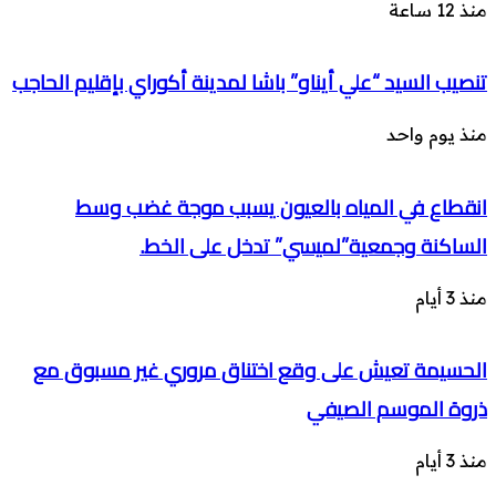
منذ 12 ساعة
تنصيب السيد “علي أيناو” باشا لمدينة أكوراي بإقليم الحاجب
منذ يوم واحد
انقطاع في المياه بالعيون يسبب موجة غضب وسط
الساكنة وجمعية”لميسي” تدخل على الخط.
منذ 3 أيام
الحسيمة تعيش على وقع اختناق مروري غير مسبوق مع
ذروة الموسم الصيفي
منذ 3 أيام