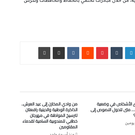
بوية، من خلال مبادرات تحتفي بالحفاظ والحافظات وتكرس
لينكدإن
‏Tumblr
بينتيريست
‏Reddit
‏VKontakte
مشاركة عبر البريد
طباعة
الأشخاص في وضعية
من وادي المخازن إلى عيد العرش..
… متى تتحول النصوص إلى
الذاكرة الوطنية والدينية رافعتان
لترسيخ المواطنة في مهرجان
خطابي للمندوبية السامية لقدماء
يومين
المقاومين
منذ أسبوع واحد