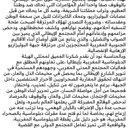
بالوقوف صفا واحدا أمام المؤامرات التي تحاك ضد وطننا
العظيم، وتراب مملكتنا الشريفة، وضد كل ما يحاك من قبل
عصابات البوليزاريو، وعملاء الكابرانات للنيل من سمعة الوطن
ومقدساته ، وضرورة التصدي لهؤلاء المرتزقة أصبحت ملحة
لتسفيه أحلامهم، وفضح نواياهم، وكشف مخططاتهم، ودحض
مزاعمهم وإدعاءاتهم أمام المجتمع الإيطالي الذي يميز بين
الصواب والتضليل، والذي يتابع عن قلق أوضاع أبناء الأقاليم
الجنوبية المغربية المحتجزين لدى مرتزقة جبهة البوليزاريو
الإرهابية الإنفصالية.
وبالمناسبة نود أن نقدم شكرنا العميق لممثلي الهيئة
الدبلوماسية المغربية بإيطاليا ،على تعاونهم المطلق مع
فعاليات المجتمع المدني المغربي، وجهودهم المستمرة في
تنوير الشارع الإيطالي بما يحصل في مخيمات الذل والعار، من
انتهاك لحقوق المغاربة الصحراويين الأحرار المنتفضين داخل
الجبهة، برغم ما يتعرضون له من تنكيل، تعذيب، واحتقار.
فجميعا من أجل مواصلة المسار، حتى تحرير أبناء الوطن من
مخيمات الإحتجاز، مخيمات الذل والعار، والوقوف بالمرصاد
لدحض الوقائع المفبركة التي يعلمها العالم بأسره، ولعل
سحب عدة دول الإعتراف بالكيان الوهمي، وما ترتب عنه من
إزعاج لهم، بخاصة لما تم فتح عدة مقرات دبلوماسية بالصحراء
المغربية، هو خير دليل على يقظة الديبلوماسية المغربية،
والواقعية التي تميز تعامل المجتمع الدولي مع القضية