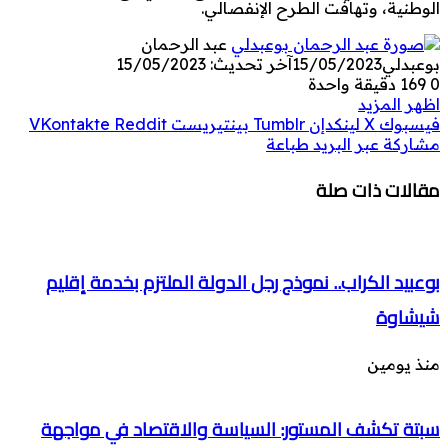
الوطنية، وتهافت الطرح الإنفصالي.
عبد الرحمان
بوعبدلي
15/05/2023
آخر تحديث: 15/05/2023
0
169
دقيقة واحدة
اظهر المزيد
فيسبوك
‫X
لينكدإن
بينتيريست
مشاركة عبر البريد
طباعة
مقالات ذات صلة
بوعبيد الكراب.. نموذج رجل الدولة الملتزم بخدمة إقليم
شيشاوة
منذ يومين
سبتة تكشف المستور: السياسة والاقتصاد في مواجهة