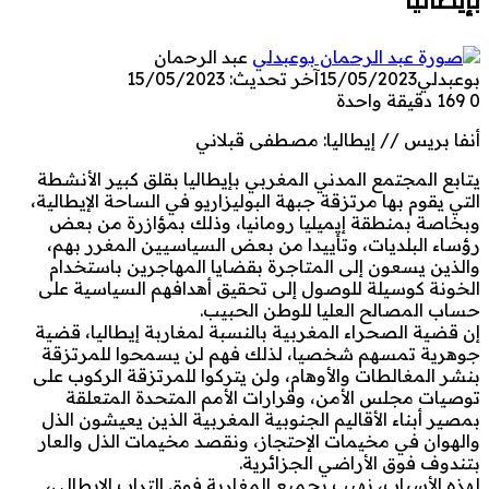
عبد الرحمان
بوعبدلي
15/05/2023
آخر تحديث: 15/05/2023
0
169
دقيقة واحدة
أنفا بريس // إيطاليا: مصطفى قبلاني
يتابع المجتمع المدني المغربي بإيطاليا بقلق كبير الأنشطة
التي يقوم بها مرتزقة جبهة البوليزاريو في الساحة الإيطالية،
وبخاصة بمنطقة إيميليا رومانيا، وذلك بمؤازرة من بعض
رؤساء البلديات، وتأييدا من بعض السياسيين المغرر بهم،
والذين يسعون إلى المتاجرة بقضايا المهاجرين باستخدام
الخونة كوسيلة للوصول إلى تحقيق أهدافهم السياسية على
حساب المصالح العليا للوطن الحبيب.
إن قضية الصحراء المغربية بالنسبة لمغاربة إيطاليا، قضية
جوهرية تمسهم شخصيا، لذلك فهم لن يسمحوا للمرتزقة
بنشر المغالطات والأوهام، ولن يتركوا للمرتزقة الركوب على
توصيات مجلس الأمن، وقرارات الأمم المتحدة المتعلقة
بمصير أبناء الأقاليم الجنوبية المغربية الذين يعيشون الذل
والهوان في مخيمات الإحتجاز، ونقصد مخيمات الذل والعار
بتندوف فوق الأراضي الجزائرية.
لهذه الأسباب، نهيب بجميع المغاربة فوق التراب الإيطالي،