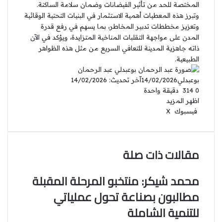
المختصة للحد من تأثير الفيضانات وضمان سلامة الساكنة.
وتبرز هذه المعطيات أهمية الاستثمار في البنيات التحتية الوقائية
وتعزيز مخططات تدبير المخاطر، بما يسهم في رفع قدرة
المدن على مواجهة التقلبات المناخية المتزايدة، ويؤكد في الآن
ذاته جاهزية المدينة للتعافي السريع من مثل هذه الظواهر
الطبيعية.
عبد الرحمان
بوعبدلي
14/02/2026
آخر تحديث: 14/02/2026
0
314
دقيقة واحدة
اظهر المزيد
فيسبوك
‫X
ل
ب
م
ط
ي
ي
T
R
ب
V
ش
ن
u
ن
e
ا
ا
K
ك
ت
m
d
o
ر
ع
مقالات ذات صلة
د
b
ي
d
n
ك
ة
إ
l
ر
i
t
ة
r
ن
ي
t
a
ع
محمد شيكر: منتخبو المرحلة المقبلة
س
k
ب
مطالبون بصناعة تحول عملياتي
ت
t
ر
ا
e
للتنمية الشاملة
ل