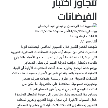
تتجاوز اختبار
الفيضانات
عبد الرحمان
بوعبدلي
14/02/2026
آخر تحديث: 14/02/2026
0
314
دقيقة واحدة
أنفابريس //
شهدت القصر الكبير خلال الأسبوع الماضي فيضانات قوية
استمرت لأكثر من سبعة أيام، نتيجة التساقطات المطرية الغزيرة
التي عرفتها المنطقة، ما أدى إلى غمر عدد من الأحياء والشوارع
بالمياه وتعطيل مؤقت لحركة السير في بعض المحاور.
ورغم حدة الوضع وطول مدته، أكدت المعطيات الأولية أن البنية
التحتية الأساسية بالمدينة لم تتعرض لأضرار جسيمة. فقد ظلت
الشبكات الحيوية، من طرق رئيسية وقنوات صرف صحي
وتجهيزات عمومية، محافظة على جاهزيتها، ما مكن من
استعادة الوضع الطبيعي تدريجياً فور انحسار المياه.
ويعزى هذا الصمود، وفق متابعين، إلى جودة الأشغال المنجزة
خلال السنوات الأخيرة في مجال تهيئة الطرق وتعزيز شبكات
التطهير، إضافة إلى التدخلات الاستباقية التي باشرتها المصالح