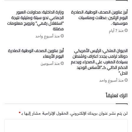
وأكد بواري ضمن جوابه عن سؤال كتابي للفريق الحركي بمجلس
أبرز عناوين الصحف الوطنية، الصادرة
وزارة الداخلية: محاولات العبور
النواب حول “تنظيم وتقنين الوساطة”، أن الحكومة وضعت خطة
اليوم الإثنين :عطلات ومناسبات
الجماعي نحو سبتة ومليلية نتيجة
للحد من تغول الوسطاء في أسواق المنتجات الفلاحية.
موسمية .
“استغلال رقمي” وترويج معلومات
مضللة
منذ 7 أيام
الأسمدة الفوسفاطية: “OCP Nutricrops” توقع مذكرتي تفاهم
منذ أسبوع واحد
لتحويل ثاني أكسيد الكربون المحتجز إلى حلول مستدامة
الديوان الملكي: الرئيس الأمريكي
أبرز عناوين الصحف الوطنية الصادرة
(الصحراء المغربية)
دونالد ترامب يجدد اعتراف واشنطن
اليوم الأربعاء
وقعت “OCP Green Water” و “OCP Nutricrops” و
بسيادة المغرب على الصحراء ويدعم
منذ أسبوعين
“INNOVX” مذكرتي تفاهم تاريخيتين تهدفان إلى تعزيز
الحكم الذاتي كـ”الأساس الوحيد
للحل”
الاستفادة من ثاني أكسيد الكربون المحتجز على مستوى المنصة
الصناعية للجرف الأصفر التي تعتبر أكبر منصة لإنتاج الأسمدة
منذ أسبوع واحد
الفوسفاطية في العالم، وتحويله إلى حلول مستدامة في مجال
اترك تعليقاً
المياه والفلاحة. وتعد هذه الاتفاقيات بمثابة حجر الأساس لتعاون
طويل الأمد، كما تضع ثاني أكسيد الكربون كعنصر استراتيجي في
العديد من القطاعات التي تشهد نموا كبيرا، بدءا من تأمين
لن يتم نشر عنوان بريدك الإلكتروني.
الحقول الإلزامية مشار إليها بـ
*
إمدادات المياه ووصولا إلى تعزيز الفلاحة والابتكار الصناعي.
ا
الحبيب مرزاق: نتوقع تجاوز 200 ألف زائر لمعرض الفرس